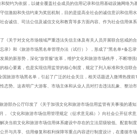
标准和契约为依据，以健全覆盖社会成员的信用记录和信用基础设施网络为
守信激励和失信约束为奖惩机制，目的是提高全社会的诚信意识和信用水
社会诚信、司法公信及诚信文化和教育等多方面内容。作为社会信用体系
发了《关于对文化市场领域严重违法失信主体及有关人员开展联合惩戒的
忘录》和《旅游市场黑名单管理办法（试行）》，形成了“黑名单+备忘录”
发展的新形势，深化“放管服”改革，维护文化和旅游市场秩序，不断增
系的核心要素，也是实现信用监管的核心制度，规定了列入标准和失信联合
首批全国旅游市场黑名单，引起了广泛的社会关注，相关话题进入微博热搜前
性态势。这表明广大游客、市场主体和从业人员对打击违法乱象、整治市
文化和旅游部办公厅印发了《关于加强文化和旅游市场信用监管有关事项的通
年6月，《文化和旅游市场信用管理规定（征求意见稿）》向社会公开征求
解决当前文化和旅游市场信用体系建设中存在的立法层级较低、配套制度
公开与共享、信用修复和权利保障等重点内容进行制度设计，在遵循市场