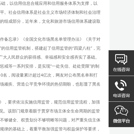
基础，以信用信息合规应用和信用服务体系为支撑，以
平。社会信用体系是社会主义市场经济体制和社会治理
的组成部分，近年来，文化和旅游市场信用体系建设取
合作备忘录》《全国文化市场黑名单管理办法》《关于对
的信用监管机制，搭建起了信用监管的“四梁八柱”，完
强广大人民群众的获得感、幸福感和安全感夯实了基础。
惩戒等一系列安排，是实现“一处失信、处处受限”的制
10名，阅读量累计超过4亿次，网友对公布黑名单和打
场顽疾、营造公平竞争环境的热切期盼，也彰显了黑名
知》，要求依法实施信用监管，规范信用监管流程，加强
意见。该部门规章着眼于贯穿市场主体全生命周期的监管
不够健全、权责划分不够明晰等问题，对严重失信主体
规律的基础上，着重平衡加强监管与权益保护等要求，