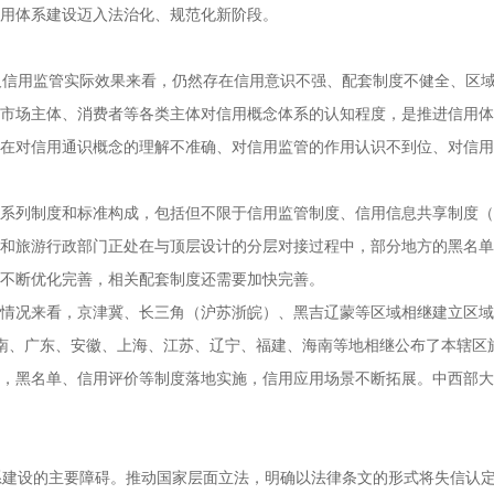
用体系建设迈入法治化、规范化新阶段。
及信用监管实际效果来看，仍然存在信用意识不强、配套制度不健全、区
、市场主体、消费者等各类主体对信用概念体系的认知程度，是推进信用
在对信用通识概念的理解不准确、对信用监管的作用认识不到位、对信用
一系列制度和标准构成，包括但不限于信用监管制度、信用信息共享制度
和旅游行政部门正处在与顶层设计的分层对接过程中，部分地方的黑名单
不断优化完善，相关配套制度还需要加快完善。
管情况来看，京津冀、长三角（沪苏浙皖）、黑吉辽蒙等区域相继建立区
，云南、广东、安徽、上海、江苏、辽宁、福建、海南等地相继公布了本辖
，黑名单、信用评价等制度落地实施，信用应用场景不断拓展。中西部大
系建设的主要障碍。推动国家层面立法，明确以法律条文的形式将失信认