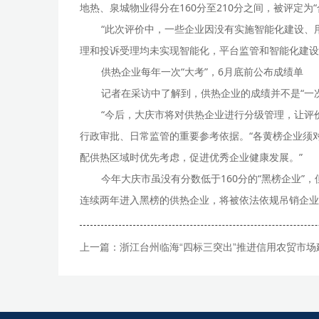
地热、泉城物业得分在160分至210分之间，被评定为“
“此次评价中，一些企业因没有实施智能化建设、
理和投诉受理均未实现智能化，平台监管和智能化建设
供热企业每年一次“大考”，6月底前公布成绩单
记者在采访中了解到，供热企业的成绩并不是“一次
“今后，大庆市将对供热企业进行分级管理，让评
行政审批、日常监管的重要参考依据。“各黄榜企业须
配供热区域时优先考虑，促进优秀企业健康发展。”
今年大庆市虽没有分数低于160分的“黑榜企业
连续两年进入黑榜的供热企业，将被依法依规吊销企业
上一篇：
浙江台州临海“四标三突出”推进信用农贸市场