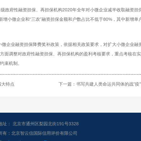
政府性融资担保、再担保机构2020年全年对小微企业减半收取融资担
新增小微企业和“三农”融资担保金额和户数占比不低于80%，其中新增单户
小微企业融资担保降费奖补政策，依据相关政策要求，对扩大小微企业融
方面调整对政府性融资担保、再担保机构的盈利考核要求，重点考核在实
约束机制。
四大特点
下一篇：
书写共建人类命运共同体的战"疫
地址： 北京市通州区梨园北街191号3328
所有：北京智云信国际信用评价有限公司