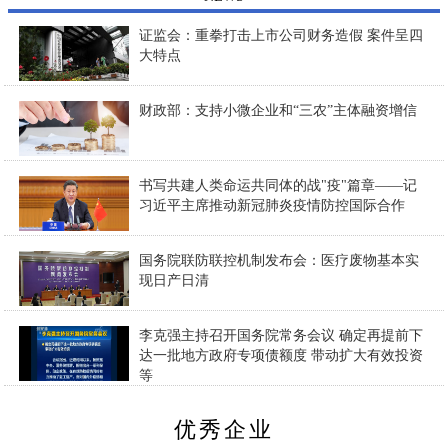
证监会：重拳打击上市公司财务造假 案件呈四
大特点
财政部：支持小微企业和“三农”主体融资增信
书写共建人类命运共同体的战"疫"篇章——记
习近平主席推动新冠肺炎疫情防控国际合作
评价主体：武汉时驰科技有限公司
国务院联防联控机制发布会：医疗废物基本实
等级:AAA 信用分:98 信用码:ZYX2026ZTB0806HP01
现日产日清
评价主体：武汉云锐无限科技有限公司
等级:AAA 信用分:98 信用码:ZYX2026ZTB0806KA01
李克强主持召开国务院常务会议 确定再提前下
达一批地方政府专项债额度 带动扩大有效投资
评价主体：淮安市政设计研究院有限公司
等
等级:AAA 信用分:98 信用码:ZYX2026ZTB0803HL01
评价主体：广州市升辉清洁服务有限公司
优秀企业
等级:AAA 信用分:98 信用码:ZYX2026ZTB0716ST01